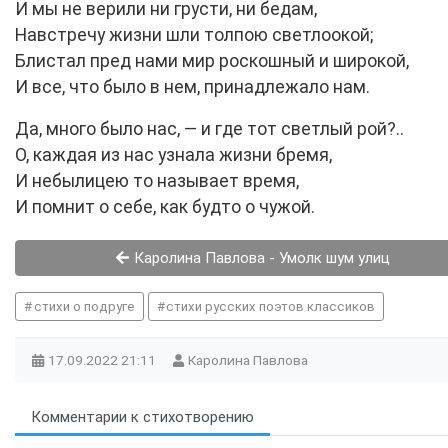
И мы не верили ни грусти, ни бедам,
Навстречу жизни шли толпою светлоокой;
Блистал пред нами мир роскошный и широкой,
И все, что было в нем, принадлежало нам.
Да, много было нас, — и где тот светлый рой?..
О, каждая из нас узнала жизни бремя,
И небылицею то называет время,
И помнит о себе, как будто о чужой.
Каролина Павлова - Умолк шум улиц
стихи о подруге
стихи русских поэтов классиков
17.09.2022
21:11
Каролина Павлова
Комментарии к стихотворению