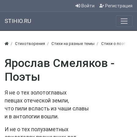
Войти
Регистрация
STIHIO.RU
Стихотворения
Стихи на разные темы
Стихи о поэтах
Ярослав Смеляков -
Поэты
Я не о тех золотоглавых
певцах отеческой земли,
что пили всласть из чаши славы
и в антологии вошли.
И не о тех полузаметных