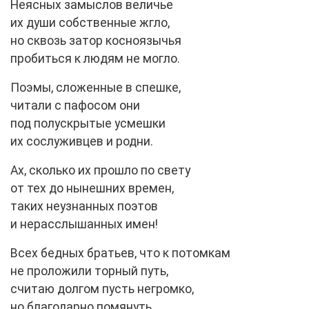
Неясных замыслов величье
их души собственные жгло,
но сквозь затор косноязычья
пробиться к людям не могло.
Поэмы, сложенные в спешке,
читали с пафосом они
под полускрытые усмешки
их сослуживцев и родни.
Ах, сколько их прошло по свету
от тех до нынешних времен,
таких неузнанных поэтов
и нерасслышанных имен!
Всех бедных братьев, что к потомкам
не проложили торный путь,
считаю долгом пусть негромко,
но благодарно помянуть.