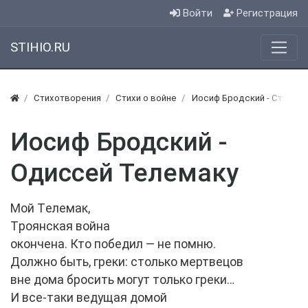
Войти
Регистрация
STIHIO.RU
Стихотворения
Стихи о войне
Иосиф Бродский - Стихи о
Иосиф Бродский -
Одиссей Телемаку
Мой Tелемак,
Tроянская война
окончена. Кто победил — не помню.
Должно быть, греки: столько мертвецов
вне дома бросить могут только греки…
И все-таки ведущая домой