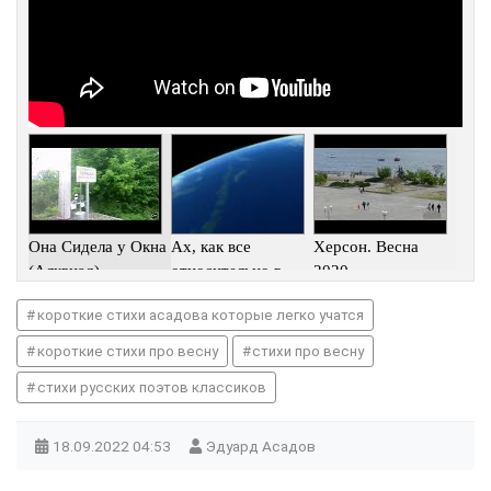
Она Сидела у Окна
Ах, как все
Херсон. Весна
(Алквиад)
относительно в
2020
мире этом!
короткие стихи асадова которые легко учатся
короткие стихи про весну
стихи про весну
стихи русских поэтов классиков
18.09.2022
04:53
Эдуард Асадов