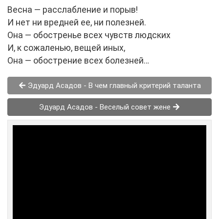
Весна — расслабление и порыв!
И нет ни вредней ее, ни полезней.
Она — обостренье всех чувств людских
И, к сожаленью, вещей иных,
Она — обострение всех болезней…
Эдуард Асадов - В чем главный критерий таланта
Эдуард Асадов - Веселый совет жене