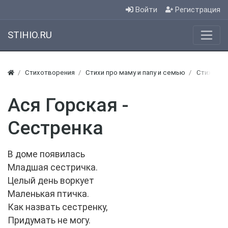
Войти
Регистрация
STIHIO.RU
Стихотворения
Стихи про маму и папу и семью
Стихи о 
Ася Горская -
Сестренка
В доме появилась
Младшая сестричка.
Целый день воркует
Маленькая птичка.
Как назвать сестренку,
Придумать не могу.