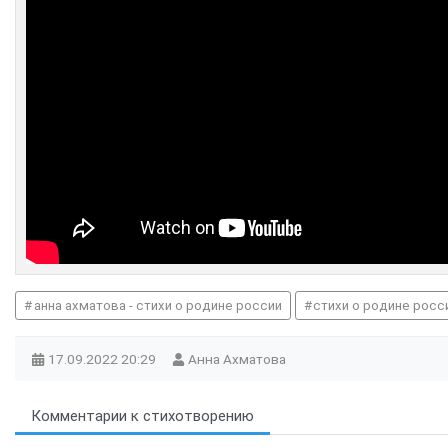
анна ахматова - стихи о родине россии
стихи о родине росс
17.09.2022
20:29
Анна Ахматова
Комментарии к стихотворению