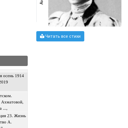
Читать все стихи
я осень 1914
.2019
тском.
 Ахматовой,
 ...,
ция 23. Жизнь
тво А.