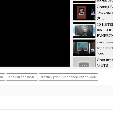
Ахматов
Леонид В
"Москва 
(ч.1).
10 ИНТ
ФАКТОВ
РАНЕВС
Лекторий
вдохнове
"сос
Своя игра
© НТВ
ии
стихи про июль
стихи русских поэтов классиков