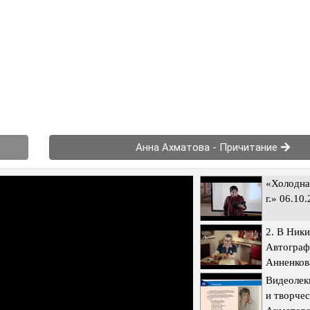
Анна Ахматова - Причитание
«Холодна
г.» 06.10
2. В Ники
Автограф
Анненкова
Видеолек
и творчес