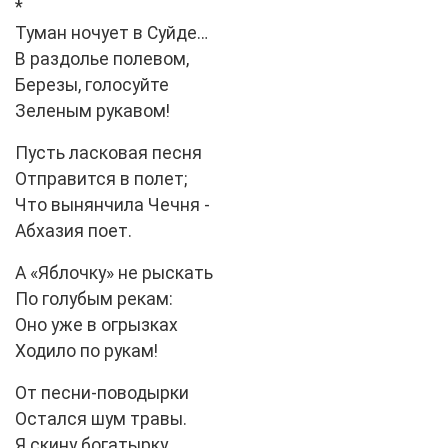
*
Туман ночует в Суйде…
В раздолье полевом,
Березы, голосуйте
Зеленым рукавом!
Пусть ласковая песня
Отправится в полет;
Что вынянчила Чечня -
Абхазия поет.
А «Яблочку» не рыскать
По голубым рекам:
Оно уже в огрызках
Ходило по рукам!
От песни-поводырки
Остался шум травы.
Я скину богатырку