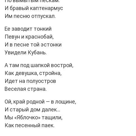
По вымытым пескам.
И бравый каптенармус
Им песню отпускал.
Ее заводит тонкий
Певун и краснобай,
И в песне той эстонки
Увидели Кубань.
А там под шапкой вострой,
Как девушка, стройна,
Идет на полуостров
Веселая страна.
Ой, край родной — в лощине,
И старый дом далек…
Мы «Яблочко» тащили,
Как песенный паек.